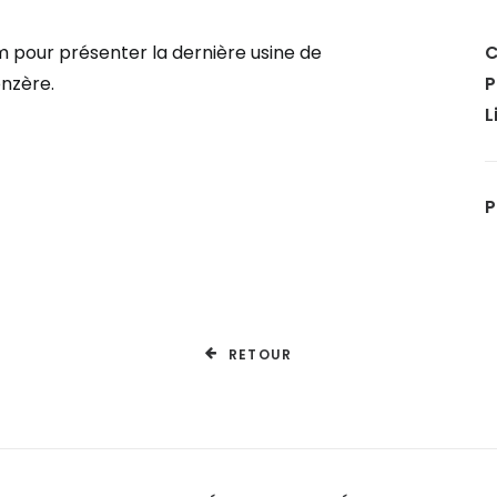
m pour présenter la dernière usine de
C
nzère.
P
L
P
RETOUR